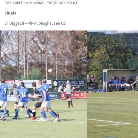
SV Dahl/Friedrichsthal – TuS Rhode 2:3 n.E.
Finale
SF Biggetal – VfR Rüblinghausen 0:5