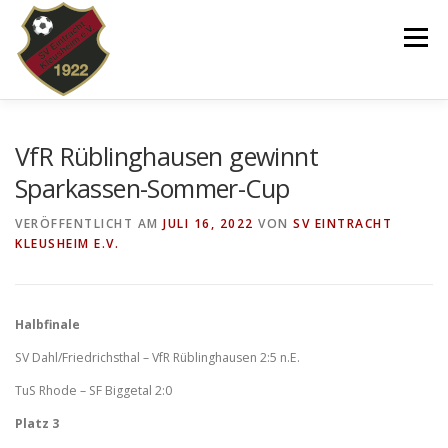
Zum
Inhalt
Menü
springen
VEREIN
NEWS
SPIELPLAN
VfR Rüblinghausen gewinnt
Sparkassen-Sommer-Cup
TEAMS 2025/26
KINDERTANZEN/-TURNEN
VERÖFFENTLICHT AM
JULI 16, 2022
VON
SV EINTRACHT
KLEUSHEIM E.V.
DOWNLOADS
SHOP
IMPRESSUM
Halbfinale
SV Dahl/Friedrichsthal – VfR Rüblinghausen 2:5 n.E.
TuS Rhode – SF Biggetal 2:0
Platz 3