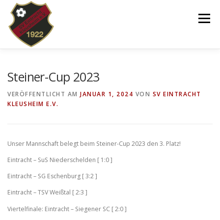
Zum
Inhalt
Menü
springen
VEREIN
NEWS
SPIELPLAN
Steiner-Cup 2023
VERÖFFENTLICHT AM
JANUAR 1, 2024
VON
SV EINTRACHT
KLEUSHEIM E.V.
TEAMS 2025/26
KINDERTANZEN/-TURNEN
DOWNLOADS
SHOP
IMPRESSUM
Unser Mannschaft belegt beim Steiner-Cup 2023 den 3. Platz!
Eintracht – SuS Niederschelden [ 1:0 ]
Eintracht – SG Eschenburg [ 3:2 ]
Eintracht – TSV Weißtal [ 2:3 ]
Viertelfinale: Eintracht – Siegener SC [ 2:0 ]