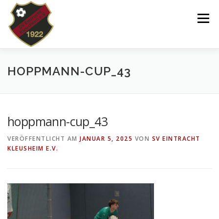
Zum
Inhalt
Menü
springen
VEREIN
NEWS
SPIELPLAN
HOPPMANN-CUP_43
TEAMS 2025/26
KINDERTANZEN/-TURNEN
hoppmann-cup_43
VERÖFFENTLICHT AM
JANUAR 5, 2025
VON
SV EINTRACHT
DOWNLOADS
SHOP
IMPRESSUM
KLEUSHEIM E.V.