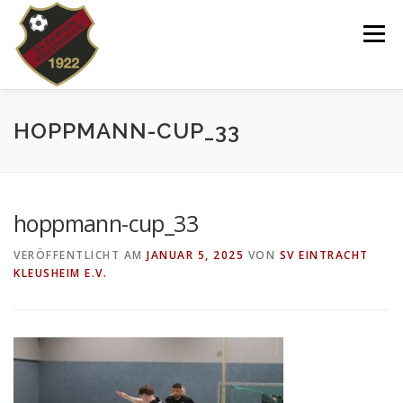
Zum
Inhalt
Menü
springen
VEREIN
NEWS
SPIELPLAN
HOPPMANN-CUP_33
TEAMS 2025/26
KINDERTANZEN/-TURNEN
hoppmann-cup_33
VERÖFFENTLICHT AM
JANUAR 5, 2025
VON
SV EINTRACHT
DOWNLOADS
SHOP
IMPRESSUM
KLEUSHEIM E.V.