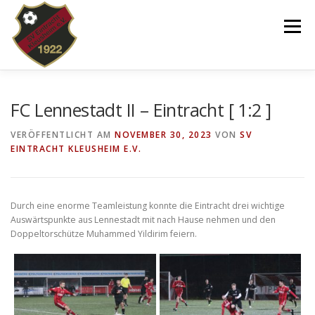
Zum
Inhalt
Menü
springen
VEREIN
NEWS
SPIELPLAN
FC Lennestadt II – Eintracht [ 1:2 ]
VERÖFFENTLICHT AM
NOVEMBER 30, 2023
VON
SV
EINTRACHT KLEUSHEIM E.V.
TEAMS 2025/26
KINDERTANZEN/-TURNEN
DOWNLOADS
SHOP
IMPRESSUM
Durch eine enorme Teamleistung konnte die Eintracht drei wichtige
Auswärtspunkte aus Lennestadt mit nach Hause nehmen und den
Doppeltorschütze Muhammed Yildirim feiern.