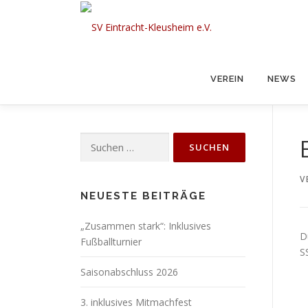
Zum
Inhalt
springen
VEREIN
NEWS
Suchen
nach:
V
NEUESTE BEITRÄGE
„Zusammen stark“: Inklusives
D
Fußballturnier
S
Saisonabschluss 2026
3. inklusives Mitmachfest