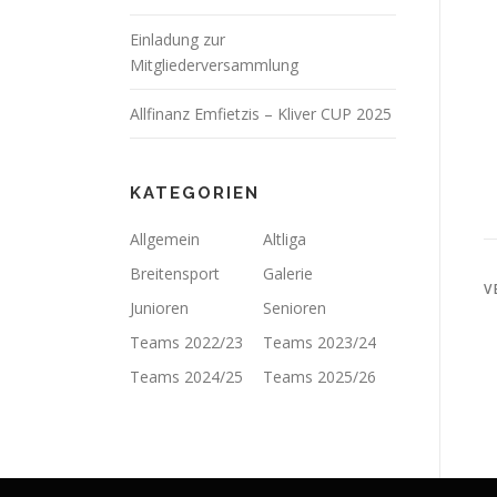
Einladung zur
Mitgliederversammlung
Allfinanz Emfietzis – Kliver CUP 2025
KATEGORIEN
Allgemein
Altliga
Breitensport
Galerie
V
Junioren
Senioren
Teams 2022/23
Teams 2023/24
Teams 2024/25
Teams 2025/26