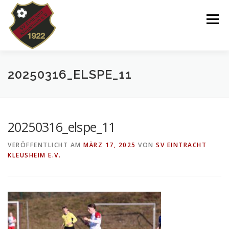
Zum
Inhalt
Menü
springen
VEREIN
NEWS
SPIELPLAN
20250316_ELSPE_11
TEAMS 2025/26
KINDERTANZEN/-TURNEN
20250316_elspe_11
VERÖFFENTLICHT AM
MÄRZ 17, 2025
VON
SV EINTRACHT
DOWNLOADS
SHOP
IMPRESSUM
KLEUSHEIM E.V.