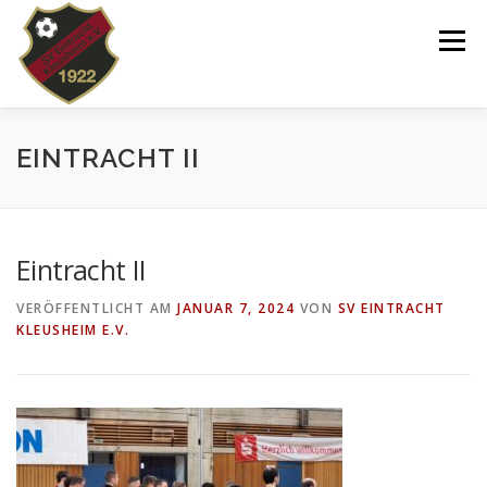
Zum
Inhalt
Menü
springen
VEREIN
NEWS
SPIELPLAN
EINTRACHT II
TEAMS 2025/26
KINDERTANZEN/-TURNEN
Eintracht II
VERÖFFENTLICHT AM
JANUAR 7, 2024
VON
SV EINTRACHT
DOWNLOADS
SHOP
IMPRESSUM
KLEUSHEIM E.V.