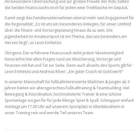
Als besondere Überraschung und zur großen Freude der Kids, hatten
die beiden Finanzcoachs noch für jeden eine Trinkflasche im Gepäck.
Damit zeigt das Familienunternehmen einmal mehr sein Engagement für
die Regionalität: „Es ist uns ein besonderes Anliegen, für unser Umfeld
über die Finanz- und Vorsorgeplanung hinaus da zu sein. Die
Jugendarbeit im Amateursport ist ein Thema, das uns besonders am
Herzen liegt“, so Leon Emfietzis.
Übrigens: Der erfahrene Finanzcoach steht jedem Vereinsmitglied
honorarfrei bei allen Fragen rund um Absicherung, Vorsorge und
Finanzen mit Rat und Tat zur Seite. Denn auch abseits des Sports gilt für
Leon Emfietzis und Andreas Kliver: „Ein guter Coach ist Gold wert!“
In unserer Mannschaft für fußballinteressierte Mädchen & Jungen ab 3
Jahren bieten wir altersgerechtes Fußballtraining & Teambuilding. Viel
Bewegung & Koordination, hochmotivierte Trainer & eine schöne
Sportanlage sorgen für für jede Menge Spiel & Spaß. Schnupper einfach
montags um 17:00 Uhr auf unserem Sportplatz in Altenkleusheim in
unser Training rein und werde Teil unseres Team.