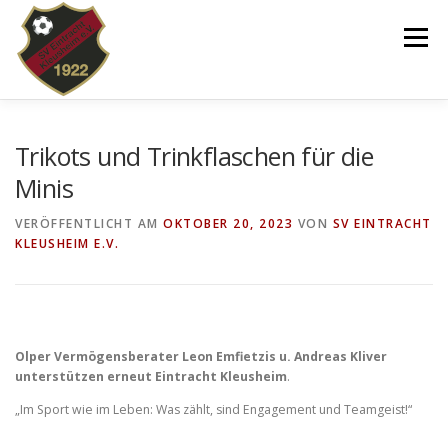
Zum
Inhalt
Menü
springen
VEREIN
NEWS
SPIELPLAN
Trikots und Trinkflaschen für die
Minis
TEAMS 2025/26
KINDERTANZEN/-TURNEN
VERÖFFENTLICHT AM
OKTOBER 20, 2023
VON
SV EINTRACHT
KLEUSHEIM E.V.
DOWNLOADS
SHOP
IMPRESSUM
Olper Vermögensberater Leon Emfietzis u. Andreas Kliver
unterstützen erneut Eintracht Kleusheim
.
„Im Sport wie im Leben: Was zählt, sind Engagement und Teamgeist!“