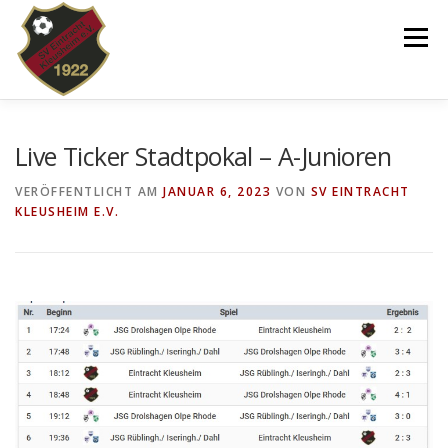
Zum
Inhalt
Menü
springen
VEREIN
NEWS
SPIELPLAN
Live Ticker Stadtpokal – A-Junioren
VERÖFFENTLICHT AM
JANUAR 6, 2023
VON
SV EINTRACHT
KLEUSHEIM E.V.
TEAMS 2025/26
KINDERTANZEN/-TURNEN
DOWNLOADS
SHOP
IMPRESSUM