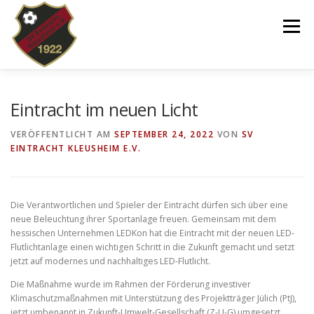
Zum
Inhalt
Menü
springen
VEREIN
NEWS
SPIELPLAN
Eintracht im neuen Licht
VERÖFFENTLICHT AM
SEPTEMBER 24, 2022
VON
SV
EINTRACHT KLEUSHEIM E.V.
TEAMS 2025/26
KINDERTANZEN/-TURNEN
DOWNLOADS
SHOP
IMPRESSUM
Die Verantwortlichen und Spieler der Eintracht dürfen sich über eine
neue Beleuchtung ihrer Sportanlage freuen. Gemeinsam mit dem
hessischen Unternehmen LEDKon hat die Eintracht mit der neuen LED-
Flutlichtanlage einen wichtigen Schritt in die Zukunft gemacht und setzt
jetzt auf modernes und nachhaltiges LED-Flutlicht.
Die Maßnahme wurde im Rahmen der Förderung investiver
Klimaschutzmaßnahmen mit Unterstützung des Projektträger Jülich (PtJ),
jetzt umbenannt in Zukunft-Umwelt-Gesellschaft (Z-U-G) umgesetzt.