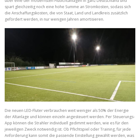
über eine der modernsten Flutlichtanlagen in ganz Deutschland und
spart gleichzeitig noch eine hohe Summe an Stromkosten, sodass sich
die Anschaffungskosten, die von Staat, Land und Landkreis zusätzlich
gefördert werden, in nur wenigen Jahren amortisieren.
Die neuen LED-Fluter verbrauchen weit weniger als 50% der Energie
der Altanlage und können einzeln angesteuert werden. Per Steuerungs-
App können die Strahler individuell gedimmt werden, wie es für den
jeweiligen Zweck notwendig ist. Ob Pflichtspiel oder Training, für jede
Anforderung kann somit die passende Einstellung gewählt werden, was