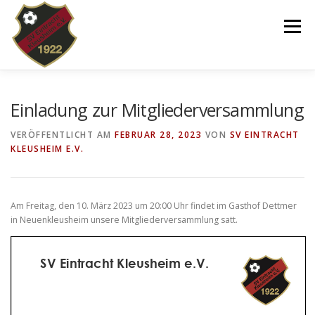
Zum
Inhalt
Menü
springen
VEREIN
NEWS
SPIELPLAN
Einladung zur Mitgliederversammlung
VERÖFFENTLICHT AM
FEBRUAR 28, 2023
VON
SV EINTRACHT
KLEUSHEIM E.V.
TEAMS 2025/26
KINDERTANZEN/-TURNEN
DOWNLOADS
SHOP
IMPRESSUM
Am Freitag, den 10. März 2023 um 20:00 Uhr findet im Gasthof Dettmer
in Neuenkleusheim unsere Mitgliederversammlung satt.