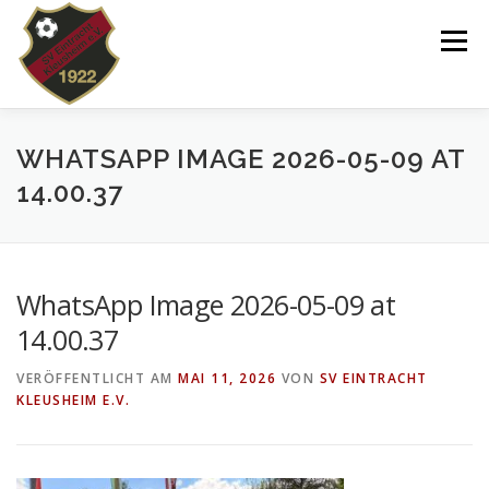
Zum
Inhalt
Menü
springen
VEREIN
NEWS
SPIELPLAN
WHATSAPP IMAGE 2026-05-09 AT
14.00.37
TEAMS 2025/26
KINDERTANZEN/-TURNEN
WhatsApp Image 2026-05-09 at
DOWNLOADS
SHOP
IMPRESSUM
14.00.37
VERÖFFENTLICHT AM
MAI 11, 2026
VON
SV EINTRACHT
KLEUSHEIM E.V.