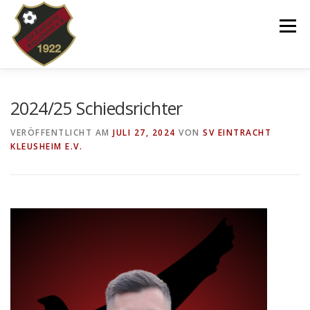
Zum
Inhalt
Menü
springen
VEREIN
NEWS
SPIELPLAN
2024/25 Schiedsrichter
VERÖFFENTLICHT AM
JULI 27, 2024
VON
SV EINTRACHT
KLEUSHEIM E.V.
TEAMS 2025/26
KINDERTANZEN/-TURNEN
DOWNLOADS
SHOP
IMPRESSUM